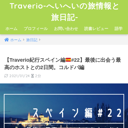
Traverio-へいへいの旅情報と
旅日記-
ホーム
プロフィール
お問い合わせ
読書レビュー
語学
ホーム
旅日記
【Traverio紀行スペイン編
#22】最後に出会う最
高のホストとの2日間。コルドバ編
2021/01/24
2分