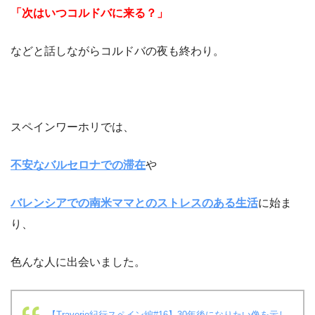
「次はいつコルドバに来る？」
などと話しながらコルドバの夜も終わり。
スペインワーホリでは、
不安なバルセロナでの滞在
や
バレンシアでの南米ママとのストレスのある生活
に始ま
り、
色んな人に出会いました。
【Traverio紀行スペイン編#16】30年後になりたい像を示し