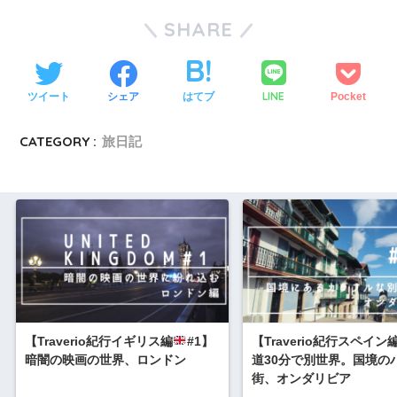
SHARE
LINE
ツイート
シェア
はてブ
Pocket
CATEGORY :
旅日記
【Traverio紀行イギリス編
#1】
【Traverio紀行スペイン
暗闇の映画の世界、ロンドン
道30分で別世界。国境の
街、オンダリビア