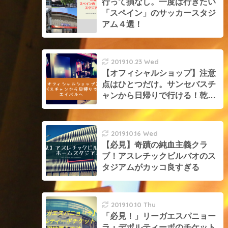
行って損なし。一度は行きたい
「スペイン」のサッカースタジ
アム４選！
2019.10.23 Wed
【オフィシャルショップ】注意
点はひとつだけ。サンセバスチ
ャンから日帰りで行ける！乾選
手所属のエイバルショップをご
紹介
2019.10.16 Wed
【必見】奇蹟の純血主義クラ
ブ！アスレチックビルバオのス
タジアムがカッコ良すぎる
2019.10.10 Thu
「必見！」リーガエスパニョー
ラ・デポルティーボのチケット