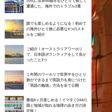
20代に世界66都市をひとりで旅して
遭遇した、海外でのトラブル3選
誰でも楽しめるようになる！初めて
の海外ひとり旅に必要な4つのスキ
ルをご紹介
ご紹介！オーストラリアワーホリ
で、日本語ボランティアをして良か
ったこと3つ
１年間のワーホリで世界中をひとり
旅ができるまで英語力を身につけた
「英語の勉強」方法を全て公開
最低8ヶ月楽しめる！イマすぐ244の
国と地域が知れる地球の歩き方の決
定版！