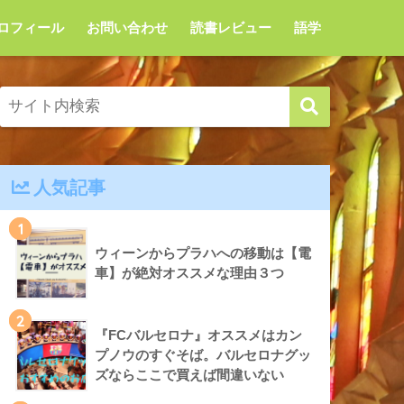
ロフィール
お問い合わせ
読書レビュー
語学
人気記事
1
ウィーンからプラハへの移動は【電
車】が絶対オススメな理由３つ
2
『FCバルセロナ』オススメはカン
プノウのすぐそば。バルセロナグッ
ズならここで買えば間違いない