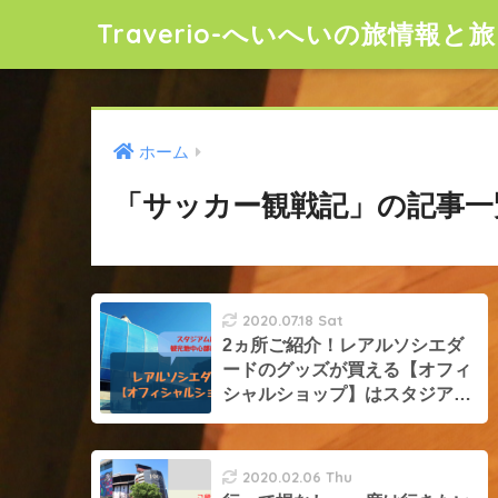
Traverio-へいへいの旅情報と旅
ホーム
「サッカー観戦記」の記事一
2020.07.18 Sat
2ヵ所ご紹介！レアルソシエダ
ードのグッズが買える【オフィ
シャルショップ】はスタジアム
と中心部にある
2020.02.06 Thu